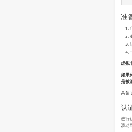
准
虚拟
如果
是被
具备
认
进行
滑动