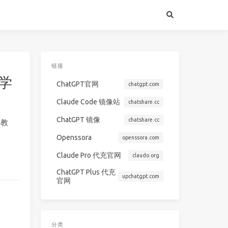
链接
 学
ChatGPT官网
chatgpt.com
Claude Code 镜像站
chatshare.cc
ChatGPT 镜像
chatshare.cc
的教
Openssora
openssora.com
Claude Pro 代充官网
claudo.org
ChatGPT Plus 代充
upchatgpt.com
官网
分类