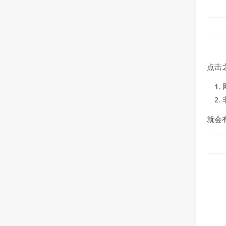
点击
就会