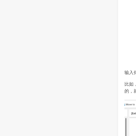
输入
比如
的，就