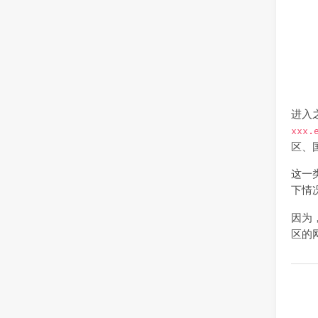
进入
xxx.
区、
这一
下情
因为
区的