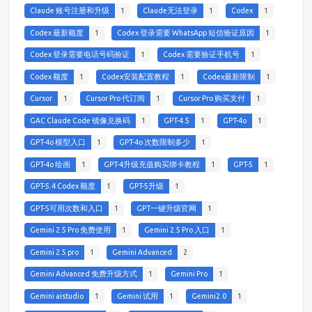
Claude 账号注册和升级
1
Claude无法登录
1
Codex
1
Codex 最新额度
1
Codex 登录需要 WhatsApp 短信验证原因
1
Codex 登录需要电话号码验证
1
Codex 需要验证手机号
1
Codex 额度
1
Codex安装配置教程
1
Codex最新限制
1
Cursor
1
Cursor Pro 代订阅
1
Cursor Pro 购买支付
1
GAC Claude Code 镜像兑换码
1
GPT-4.5
1
GPT-4o
1
GPT-4o 模型入口
1
GPT-4o 次数限制多少
1
GPT-4o 绘画
1
GPT-4升级充值购买绑卡教程
1
GPT-5
1
GPT-5.4 Codex 额度
1
GPT-5升级
1
GPT-5可用次数和入口
1
GPT一键升级官网
1
Gemini 2.5 Pro 免费使用
1
Gemini 2.5 Pro 入口
1
Gemini 2.5 pro
1
Gemini Advanced
2
Gemini Advanced 免费升级方式
1
Gemini Pro
1
Gemini aistudio
1
Gemini 试用
1
Gemini2.0
1