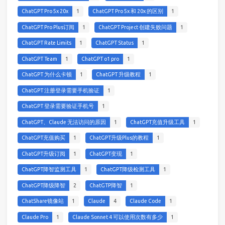
ChatGPT Pro 5x 20x
1
ChatGPT Pro 5x 和 20x 的区别
1
ChatGPT Pro Plus订阅
1
ChatGPT Project 创建失败问题
1
ChatGPT Rate Limits
1
ChatGPT Status
1
ChatGPT Team
1
ChatGPT o1 pro
1
ChatGPT 为什么卡顿
1
ChatGPT 升级教程
1
ChatGPT 注册登录需要手机验证
1
ChatGPT 登录需要验证手机号
1
ChatGPT、Claude 无法访问的原因
1
ChatGPT充值升级工具
1
ChatGPT充值购买
1
ChatGPT升级Plus的教程
1
ChatGPT升级订阅
1
ChatGPT变现
1
ChatGPT降智监测工具
1
ChatGPT降级检测工具
1
ChatGPT降级降智
2
ChatGTP降智
1
ChatShare镜像站
1
Claude
4
Claude Code
1
Claude Pro
1
Claude Sonnet 4 可以使用次数有多少
1