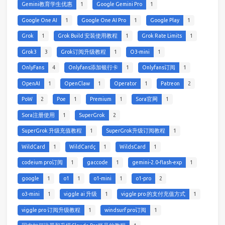
Gemini教育学生优惠
1
Google Gemini Pro
1
Google One AI
1
Google One AI Pro
1
Google Play
1
Grok
1
Grok Build 安装使用教程
1
Grok Rate Limits
1
Grok3
3
Grok订阅升级教程
1
O3-mini
1
OnlyFans
4
Onlyfans添加银行卡
1
Onlyfans订阅
1
OpenAI
1
OpenClaw
1
Operator
1
Patreon
2
PoW
2
Poe
1
Premium
1
Sora官网
1
Sora注册使用
1
SuperGrok
2
SuperGrok 升级充值教程
1
SuperGrok升级订阅教程
1
WildCard
1
WildCardç
1
WildsCard
1
codeium pro订阅
1
gaccode
1
gemini-2.0-flash-exp
1
google
1
o1
1
o1-mini
1
o1-pro
2
o3-mini
1
viggle ai 升级
1
viggle pro 的支付充值方式
1
viggle pro 订阅升级教程
1
windsurf pro订阅
1