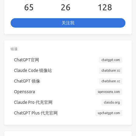
65
26
128
关注我
链接
ChatGPT官网
chatgpt.com
Claude Code 镜像站
chatshare.cc
ChatGPT 镜像
chatshare.cc
Openssora
openssora.com
Claude Pro 代充官网
claudo.org
ChatGPT Plus 代充官网
upchatgpt.com