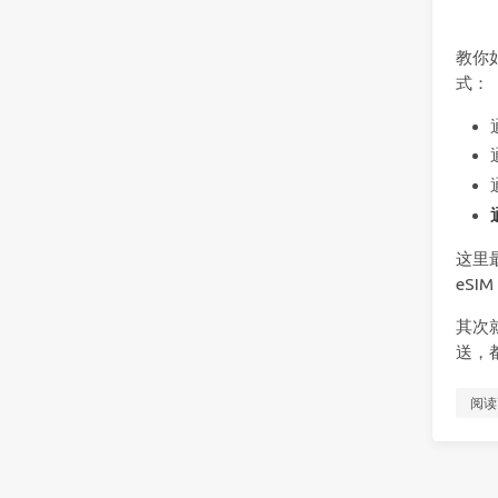
教你如
式：
这里
eSI
其次就
送，
阅读