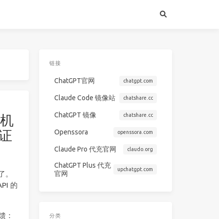
链接
ChatGPT官网
chatgpt.com
Claude Code 镜像站
chatshare.cc
ChatGPT 镜像
chatshare.cc
手机
验证
Openssora
openssora.com
Claude Pro 代充官网
claudo.org
ChatGPT Plus 代充
upchatgpt.com
官网
了。
I 的
馈：
分类