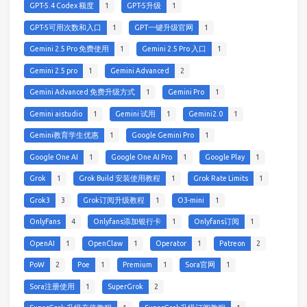
GPT-5.4 Codex 额度
1
GPT-5升级
1
GPT-5可用次数和入口
1
GPT一键升级官网
1
Gemini 2.5 Pro 免费使用
1
Gemini 2.5 Pro 入口
1
Gemini 2.5 pro
1
Gemini Advanced
2
Gemini Advanced 免费升级方式
1
Gemini Pro
1
Gemini aistudio
1
Gemini 试用
1
Gemini2.0
1
Gemini教育学生优惠
1
Google Gemini Pro
1
Google One AI
1
Google One AI Pro
1
Google Play
1
Grok
1
Grok Build 安装使用教程
1
Grok Rate Limits
1
Grok3
3
Grok订阅升级教程
1
O3-mini
1
OnlyFans
4
Onlyfans添加银行卡
1
Onlyfans订阅
1
OpenAI
1
OpenClaw
1
Operator
1
Patreon
2
PoW
2
Poe
1
Premium
1
Sora官网
1
Sora注册使用
1
SuperGrok
2