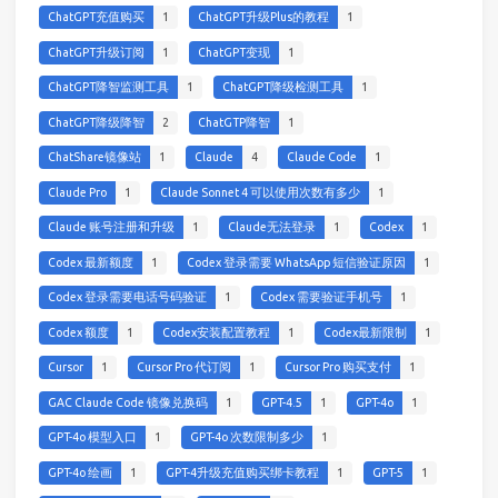
ChatGPT充值购买
1
ChatGPT升级Plus的教程
1
ChatGPT升级订阅
1
ChatGPT变现
1
ChatGPT降智监测工具
1
ChatGPT降级检测工具
1
ChatGPT降级降智
2
ChatGTP降智
1
ChatShare镜像站
1
Claude
4
Claude Code
1
Claude Pro
1
Claude Sonnet 4 可以使用次数有多少
1
Claude 账号注册和升级
1
Claude无法登录
1
Codex
1
Codex 最新额度
1
Codex 登录需要 WhatsApp 短信验证原因
1
Codex 登录需要电话号码验证
1
Codex 需要验证手机号
1
Codex 额度
1
Codex安装配置教程
1
Codex最新限制
1
Cursor
1
Cursor Pro 代订阅
1
Cursor Pro 购买支付
1
GAC Claude Code 镜像兑换码
1
GPT-4.5
1
GPT-4o
1
GPT-4o 模型入口
1
GPT-4o 次数限制多少
1
GPT-4o 绘画
1
GPT-4升级充值购买绑卡教程
1
GPT-5
1