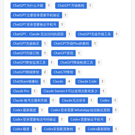
ChatGPT 为什么卡顿
1
ChatGPT 升级教程
1
ChatGPT 注册登录需要手机验证
1
ChatGPT 登录需要验证手机号
1
ChatGPT、Claude 无法访问的原因
1
ChatGPT充值升级工具
1
ChatGPT充值购买
1
ChatGPT升级Plus的教程
1
ChatGPT升级订阅
1
ChatGPT变现
1
ChatGPT降智监测工具
1
ChatGPT降级检测工具
1
ChatGPT降级降智
2
ChatGTP降智
1
ChatShare镜像站
1
Claude
4
Claude Code
1
Claude Pro
1
Claude Sonnet 4 可以使用次数有多少
1
Claude 账号注册和升级
1
Claude无法登录
1
Codex
1
Codex 最新额度
1
Codex 登录需要 WhatsApp 短信验证原因
1
Codex 登录需要电话号码验证
1
Codex 需要验证手机号
1
Codex 额度
1
Codex安装配置教程
1
Codex最新限制
1