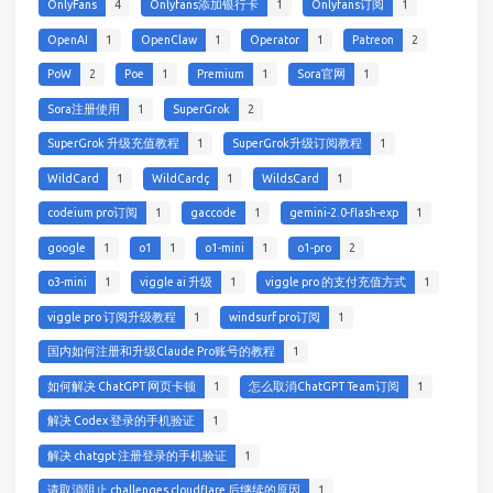
OnlyFans
4
Onlyfans添加银行卡
1
Onlyfans订阅
1
OpenAI
1
OpenClaw
1
Operator
1
Patreon
2
PoW
2
Poe
1
Premium
1
Sora官网
1
Sora注册使用
1
SuperGrok
2
SuperGrok 升级充值教程
1
SuperGrok升级订阅教程
1
WildCard
1
WildCardç
1
WildsCard
1
codeium pro订阅
1
gaccode
1
gemini-2.0-flash-exp
1
google
1
o1
1
o1-mini
1
o1-pro
2
o3-mini
1
viggle ai 升级
1
viggle pro 的支付充值方式
1
viggle pro 订阅升级教程
1
windsurf pro订阅
1
国内如何注册和升级Claude Pro账号的教程
1
如何解决 ChatGPT 网页卡顿
1
怎么取消ChatGPT Team订阅
1
解决 Codex 登录的手机验证
1
解决 chatgpt 注册登录的手机验证
1
请取消阻止 challenges cloudflare 后继续的原因
1