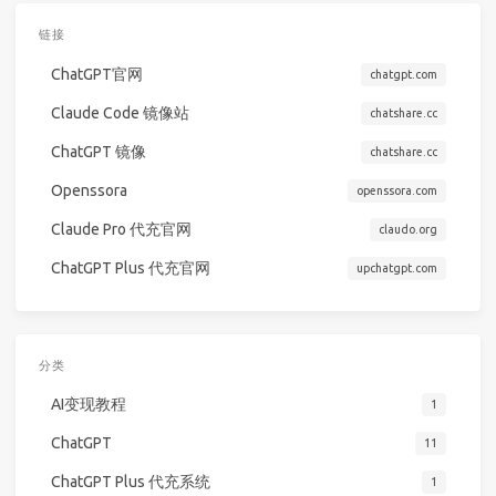
链接
ChatGPT官网
chatgpt.com
Claude Code 镜像站
chatshare.cc
ChatGPT 镜像
chatshare.cc
Openssora
openssora.com
Claude Pro 代充官网
claudo.org
ChatGPT Plus 代充官网
upchatgpt.com
分类
AI变现教程
1
ChatGPT
11
ChatGPT Plus 代充系统
1