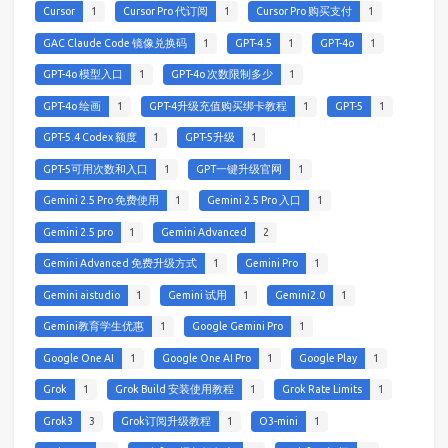
Cursor
1
Cursor Pro 代订阅
1
Cursor Pro 购买支付
1
GAC Claude Code 镜像兑换码
1
GPT-4.5
1
GPT-4o
1
GPT-4o 模型入口
1
GPT-4o 次数限制多少
1
GPT-4o 绘画
1
GPT-4升级充值购买绑卡教程
1
GPT-5
1
GPT-5.4 Codex 额度
1
GPT-5升级
1
GPT-5可用次数和入口
1
GPT一键升级官网
1
Gemini 2.5 Pro 免费使用
1
Gemini 2.5 Pro 入口
1
Gemini 2.5 pro
1
Gemini Advanced
2
Gemini Advanced 免费升级方式
1
Gemini Pro
1
Gemini aistudio
1
Gemini 试用
1
Gemini2.0
1
Gemini教育学生优惠
1
Google Gemini Pro
1
Google One AI
1
Google One AI Pro
1
Google Play
1
Grok
1
Grok Build 安装使用教程
1
Grok Rate Limits
1
Grok3
3
Grok订阅升级教程
1
O3-mini
1