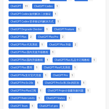
ChatGPT
11
ChatGPT Codex
1
ChatGPT Codex 如何解决二次验证
1
ChatGPT Codex 登录验证码解决方式
1
ChatGPT Degrade Checker
1
ChatGPT Feature
1
ChatGPT Plus
2
ChatGPT Plus Pro
2
ChatGPT Plus 代充系统
1
ChatGPT Plus 升级
2
ChatGPT Plus 国内充值升级教程
1
ChatGPT Plus 国内升级教程
1
ChatGPT Plus 礼品卡订阅教程
1
ChatGPT Plus 费用
1
ChatGPT Plus代充系统
1
ChatGPT Plu支付宝代充值
1
ChatGPT Pro
1
ChatGPT Pro 5x 20x
1
ChatGPT Pro 5x 和 20x 的区别
1
ChatGPT Pro Plus订阅
1
ChatGPT Project 创建失败问题
1
ChatGPT Rate Limits
1
ChatGPT Status
1
ChatGPT Team
1
ChatGPT o1 pro
1