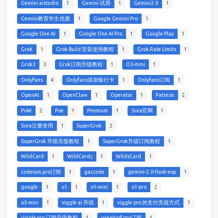
Gemini aistudio
1
Gemini 试用
1
Gemini2.0
1
Gemini教育学生优惠
1
Google Gemini Pro
1
Google One AI
1
Google One AI Pro
1
Google Play
1
Grok
1
Grok Build 安装使用教程
1
Grok Rate Limits
1
Grok3
3
Grok订阅升级教程
1
O3-mini
1
OnlyFans
4
Onlyfans添加银行卡
1
Onlyfans订阅
1
OpenAI
1
OpenClaw
1
Operator
1
Patreon
2
PoW
2
Poe
1
Premium
1
Sora官网
1
Sora注册使用
1
SuperGrok
2
SuperGrok 升级充值教程
1
SuperGrok升级订阅教程
1
WildCard
1
WildCardç
1
WildsCard
1
codeium pro订阅
1
gaccode
1
gemini-2.0-flash-exp
1
google
1
o1
1
o1-mini
1
o1-pro
2
o3-mini
1
viggle ai 升级
1
viggle pro 的支付充值方式
1
viggle pro 订阅升级教程
1
windsurf pro订阅
1