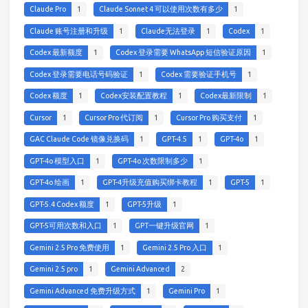
Claude Pro
1
Claude Sonnet 4 可以使用次数有多少
1
Claude 账号注册和升级
1
Claude无法登录
1
Codex
1
Codex 最新额度
1
Codex 登录需要 WhatsApp 短信验证原因
1
Codex 登录需要电话号码验证
1
Codex 需要验证手机号
1
Codex 额度
1
Codex安装配置教程
1
Codex最新限制
1
Cursor
1
Cursor Pro 代订阅
1
Cursor Pro 购买支付
1
GAC Claude Code 镜像兑换码
1
GPT-4.5
1
GPT-4o
1
GPT-4o 模型入口
1
GPT-4o 次数限制多少
1
GPT-4o 绘画
1
GPT-4升级充值购买绑卡教程
1
GPT-5
1
GPT-5.4 Codex 额度
1
GPT-5升级
1
GPT-5可用次数和入口
1
GPT一键升级官网
1
Gemini 2.5 Pro 免费使用
1
Gemini 2.5 Pro 入口
1
Gemini 2.5 pro
1
Gemini Advanced
2
Gemini Advanced 免费升级方式
1
Gemini Pro
1