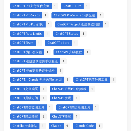
ChatGPT Plu支付宝代充值
1
ChatGPT Pro
1
ChatGPT Pro 5x 20x
1
ChatGPT Pro 5x 和 20x 的区别
1
ChatGPT Pro Plus订阅
1
ChatGPT Project 创建失败问题
1
ChatGPT Rate Limits
1
ChatGPT Status
1
ChatGPT Team
1
ChatGPT o1 pro
1
ChatGPT 为什么卡顿
1
ChatGPT 升级教程
1
ChatGPT 注册登录需要手机验证
1
ChatGPT 登录需要验证手机号
1
ChatGPT、Claude 无法访问的原因
1
ChatGPT充值升级工具
1
ChatGPT充值购买
1
ChatGPT升级Plus的教程
1
ChatGPT升级订阅
1
ChatGPT变现
1
ChatGPT降智监测工具
1
ChatGPT降级检测工具
1
ChatGPT降级降智
2
ChatGTP降智
1
ChatShare镜像站
1
Claude
4
Claude Code
1