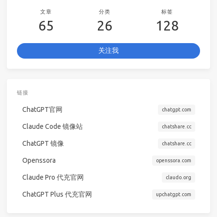
文章
分类
标签
65
26
128
关注我
链接
ChatGPT官网
chatgpt.com
Claude Code 镜像站
chatshare.cc
ChatGPT 镜像
chatshare.cc
Openssora
openssora.com
Claude Pro 代充官网
claudo.org
ChatGPT Plus 代充官网
upchatgpt.com