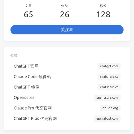
文章
分类
标签
65
26
128
关注我
链接
ChatGPT官网
chatgpt.com
Claude Code 镜像站
chatshare.cc
ChatGPT 镜像
chatshare.cc
Openssora
openssora.com
Claude Pro 代充官网
claudo.org
ChatGPT Plus 代充官网
upchatgpt.com