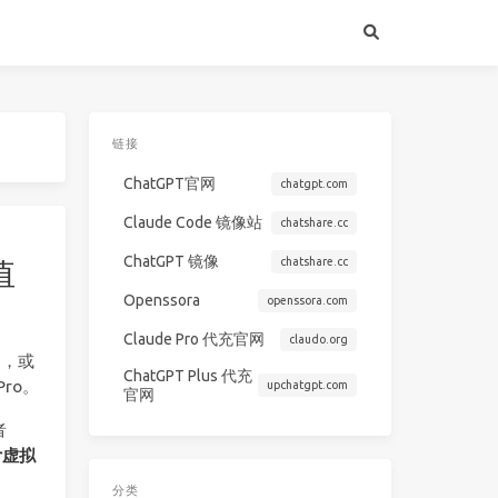
链接
ChatGPT官网
chatgpt.com
Claude Code 镜像站
chatshare.cc
ChatGPT 镜像
chatshare.cc
值
Openssora
openssora.com
Claude Pro 代充官网
claudo.org
印，或
ChatGPT Plus 代充
ro。
upchatgpt.com
官网
者
r虚拟
分类