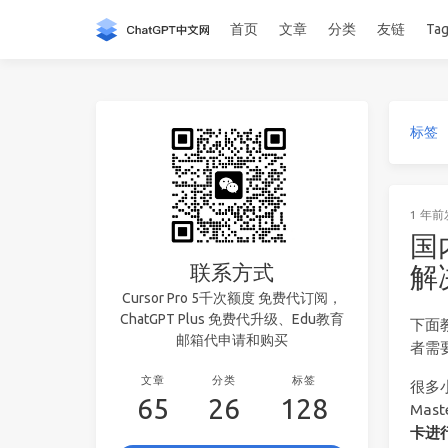
首页
文章
分类
友链
Ta
标签
1 年前
国
联系方式
解
Cursor Pro 5千次额度 免费代订阅，
ChatGPT Plus 免费代升级、Edu教育
下面教
邮箱代申请和购买
者需
文章
分类
标签
很多小
65
26
128
Ma
卡进