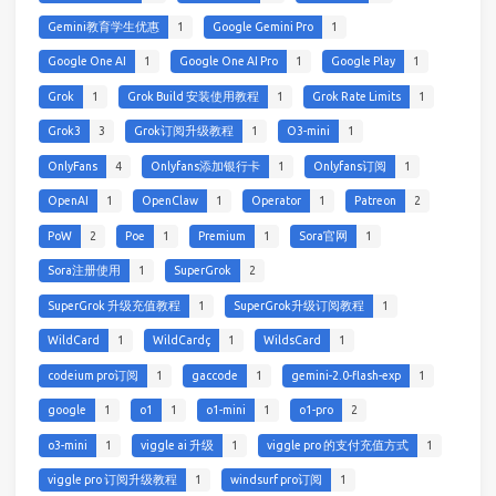
Gemini教育学生优惠
1
Google Gemini Pro
1
Google One AI
1
Google One AI Pro
1
Google Play
1
Grok
1
Grok Build 安装使用教程
1
Grok Rate Limits
1
Grok3
3
Grok订阅升级教程
1
O3-mini
1
OnlyFans
4
Onlyfans添加银行卡
1
Onlyfans订阅
1
OpenAI
1
OpenClaw
1
Operator
1
Patreon
2
PoW
2
Poe
1
Premium
1
Sora官网
1
Sora注册使用
1
SuperGrok
2
SuperGrok 升级充值教程
1
SuperGrok升级订阅教程
1
WildCard
1
WildCardç
1
WildsCard
1
codeium pro订阅
1
gaccode
1
gemini-2.0-flash-exp
1
google
1
o1
1
o1-mini
1
o1-pro
2
o3-mini
1
viggle ai 升级
1
viggle pro 的支付充值方式
1
viggle pro 订阅升级教程
1
windsurf pro订阅
1