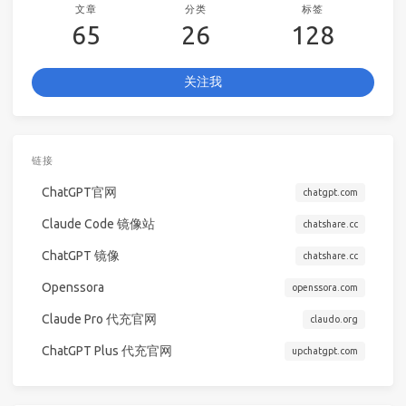
文章
分类
标签
65
26
128
关注我
链接
ChatGPT官网
chatgpt.com
Claude Code 镜像站
chatshare.cc
ChatGPT 镜像
chatshare.cc
Openssora
openssora.com
Claude Pro 代充官网
claudo.org
ChatGPT Plus 代充官网
upchatgpt.com