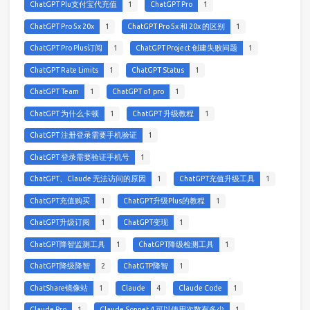
ChatGPT Plu支付宝代充值
1
ChatGPT Pro
1
ChatGPT Pro 5x 20x
1
ChatGPT Pro 5x 和 20x 的区别
1
ChatGPT Pro Plus订阅
1
ChatGPT Project 创建失败问题
1
ChatGPT Rate Limits
1
ChatGPT Status
1
ChatGPT Team
1
ChatGPT o1 pro
1
ChatGPT 为什么卡顿
1
ChatGPT 升级教程
1
ChatGPT 注册登录需要手机验证
1
ChatGPT 登录需要验证手机号
1
ChatGPT、Claude 无法访问的原因
1
ChatGPT充值升级工具
1
ChatGPT充值购买
1
ChatGPT升级Plus的教程
1
ChatGPT升级订阅
1
ChatGPT变现
1
ChatGPT降智监测工具
1
ChatGPT降级检测工具
1
ChatGPT降级降智
2
ChatGTP降智
1
ChatShare镜像站
1
Claude
4
Claude Code
1
Claude Pro
1
Claude Sonnet 4 可以使用次数有多少
1