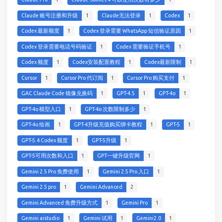
Claude 账号注册和升级
1
Claude无法登录
1
Codex
1
Codex 最新额度
1
Codex 登录需要 WhatsApp 短信验证原因
1
Codex 登录需要电话号码验证
1
Codex 需要验证手机号
1
Codex 额度
1
Codex安装配置教程
1
Codex最新限制
1
Cursor
1
Cursor Pro 代订阅
1
Cursor Pro 购买支付
1
GAC Claude Code 镜像兑换码
1
GPT-4.5
1
GPT-4o
1
GPT-4o 模型入口
1
GPT-4o 次数限制多少
1
GPT-4o 绘画
1
GPT-4升级充值购买绑卡教程
1
GPT-5
1
GPT-5.4 Codex 额度
1
GPT-5升级
1
GPT-5可用次数和入口
1
GPT一键升级官网
1
Gemini 2.5 Pro 免费使用
1
Gemini 2.5 Pro 入口
1
Gemini 2.5 pro
1
Gemini Advanced
2
Gemini Advanced 免费升级方式
1
Gemini Pro
1
Gemini aistudio
1
Gemini 试用
1
Gemini2.0
1