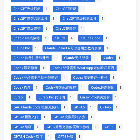
ChatGPT升级订阅
1
ChatGPT变现
1
ChatGPT降智监测工具
1
ChatGPT降级检测工具
1
ChatGPT降级降智
2
ChatGTP降智
1
ChatShare镜像站
1
Claude
4
Claude Code
1
Claude Pro
1
Claude Sonnet 4 可以使用次数有多少
1
Claude 账号注册和升级
1
Claude无法登录
1
Codex
1
Codex 最新额度
1
Codex 登录需要 WhatsApp 短信验证原因
1
Codex 登录需要电话号码验证
1
Codex 需要验证手机号
1
Codex 额度
1
Codex安装配置教程
1
Codex最新限制
1
Cursor
1
Cursor Pro 代订阅
1
Cursor Pro 购买支付
1
GAC Claude Code 镜像兑换码
1
GPT-4.5
1
GPT-4o
1
GPT-4o 模型入口
1
GPT-4o 次数限制多少
1
GPT-4o 绘画
1
GPT-4升级充值购买绑卡教程
1
GPT-5
1
GPT-5.4 Codex 额度
1
GPT-5升级
1