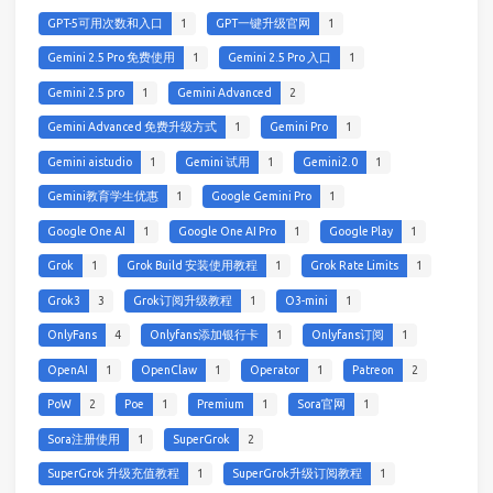
GPT-5可用次数和入口
1
GPT一键升级官网
1
Gemini 2.5 Pro 免费使用
1
Gemini 2.5 Pro 入口
1
Gemini 2.5 pro
1
Gemini Advanced
2
Gemini Advanced 免费升级方式
1
Gemini Pro
1
Gemini aistudio
1
Gemini 试用
1
Gemini2.0
1
Gemini教育学生优惠
1
Google Gemini Pro
1
Google One AI
1
Google One AI Pro
1
Google Play
1
Grok
1
Grok Build 安装使用教程
1
Grok Rate Limits
1
Grok3
3
Grok订阅升级教程
1
O3-mini
1
OnlyFans
4
Onlyfans添加银行卡
1
Onlyfans订阅
1
OpenAI
1
OpenClaw
1
Operator
1
Patreon
2
PoW
2
Poe
1
Premium
1
Sora官网
1
Sora注册使用
1
SuperGrok
2
SuperGrok 升级充值教程
1
SuperGrok升级订阅教程
1