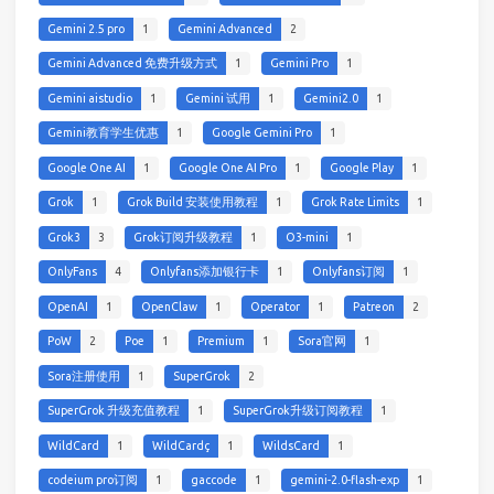
Gemini 2.5 pro
1
Gemini Advanced
2
Gemini Advanced 免费升级方式
1
Gemini Pro
1
Gemini aistudio
1
Gemini 试用
1
Gemini2.0
1
Gemini教育学生优惠
1
Google Gemini Pro
1
Google One AI
1
Google One AI Pro
1
Google Play
1
Grok
1
Grok Build 安装使用教程
1
Grok Rate Limits
1
Grok3
3
Grok订阅升级教程
1
O3-mini
1
OnlyFans
4
Onlyfans添加银行卡
1
Onlyfans订阅
1
OpenAI
1
OpenClaw
1
Operator
1
Patreon
2
PoW
2
Poe
1
Premium
1
Sora官网
1
Sora注册使用
1
SuperGrok
2
SuperGrok 升级充值教程
1
SuperGrok升级订阅教程
1
WildCard
1
WildCardç
1
WildsCard
1
codeium pro订阅
1
gaccode
1
gemini-2.0-flash-exp
1