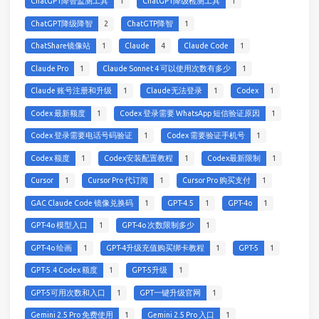
ChatGPT降智监测工具
1
ChatGPT降级检测工具
1
ChatGPT降级降智
2
ChatGTP降智
1
ChatShare镜像站
1
Claude
4
Claude Code
1
Claude Pro
1
Claude Sonnet 4 可以使用次数有多少
1
Claude 账号注册和升级
1
Claude无法登录
1
Codex
1
Codex 最新额度
1
Codex 登录需要 WhatsApp 短信验证原因
1
Codex 登录需要电话号码验证
1
Codex 需要验证手机号
1
Codex 额度
1
Codex安装配置教程
1
Codex最新限制
1
Cursor
1
Cursor Pro 代订阅
1
Cursor Pro 购买支付
1
GAC Claude Code 镜像兑换码
1
GPT-4.5
1
GPT-4o
1
GPT-4o 模型入口
1
GPT-4o 次数限制多少
1
GPT-4o 绘画
1
GPT-4升级充值购买绑卡教程
1
GPT-5
1
GPT-5.4 Codex 额度
1
GPT-5升级
1
GPT-5可用次数和入口
1
GPT一键升级官网
1
Gemini 2.5 Pro 免费使用
1
Gemini 2.5 Pro 入口
1