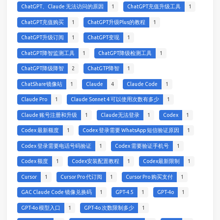
ChatGPT、Claude 无法访问的原因
1
ChatGPT充值升级工具
1
ChatGPT充值购买
1
ChatGPT升级Plus的教程
1
ChatGPT升级订阅
1
ChatGPT变现
1
ChatGPT降智监测工具
1
ChatGPT降级检测工具
1
ChatGPT降级降智
2
ChatGTP降智
1
ChatShare镜像站
1
Claude
4
Claude Code
1
Claude Pro
1
Claude Sonnet 4 可以使用次数有多少
1
Claude 账号注册和升级
1
Claude无法登录
1
Codex
1
Codex 最新额度
1
Codex 登录需要 WhatsApp 短信验证原因
1
Codex 登录需要电话号码验证
1
Codex 需要验证手机号
1
Codex 额度
1
Codex安装配置教程
1
Codex最新限制
1
Cursor
1
Cursor Pro 代订阅
1
Cursor Pro 购买支付
1
GAC Claude Code 镜像兑换码
1
GPT-4.5
1
GPT-4o
1
GPT-4o 模型入口
1
GPT-4o 次数限制多少
1