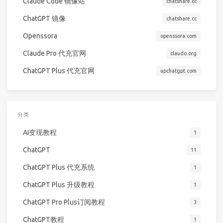
Claude Code 镜像站
chatshare.cc
ChatGPT 镜像
chatshare.cc
Openssora
openssora.com
Claude Pro 代充官网
claudo.org
ChatGPT Plus 代充官网
upchatgpt.com
分类
AI变现教程
1
ChatGPT
11
ChatGPT Plus 代充系统
1
ChatGPT Plus 升级教程
1
ChatGPT Pro Plus订阅教程
3
ChatGPT教程
1