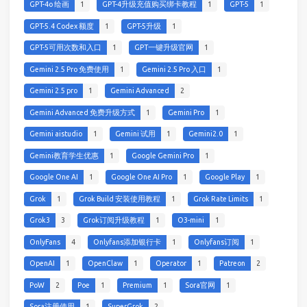
GPT-4o 绘画
1
GPT-4升级充值购买绑卡教程
1
GPT-5
1
GPT-5.4 Codex 额度
1
GPT-5升级
1
GPT-5可用次数和入口
1
GPT一键升级官网
1
Gemini 2.5 Pro 免费使用
1
Gemini 2.5 Pro 入口
1
Gemini 2.5 pro
1
Gemini Advanced
2
Gemini Advanced 免费升级方式
1
Gemini Pro
1
Gemini aistudio
1
Gemini 试用
1
Gemini2.0
1
Gemini教育学生优惠
1
Google Gemini Pro
1
Google One AI
1
Google One AI Pro
1
Google Play
1
Grok
1
Grok Build 安装使用教程
1
Grok Rate Limits
1
Grok3
3
Grok订阅升级教程
1
O3-mini
1
OnlyFans
4
Onlyfans添加银行卡
1
Onlyfans订阅
1
OpenAI
1
OpenClaw
1
Operator
1
Patreon
2
PoW
2
Poe
1
Premium
1
Sora官网
1
Sora注册使用
1
SuperGrok
2