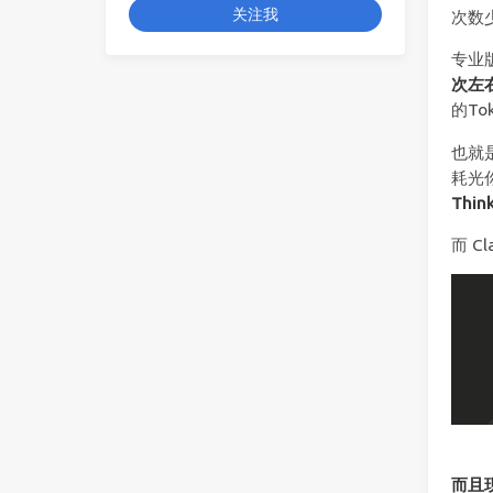
关注我
次数
专业版
次左
的To
也就
耗光
Thi
而 C
而且