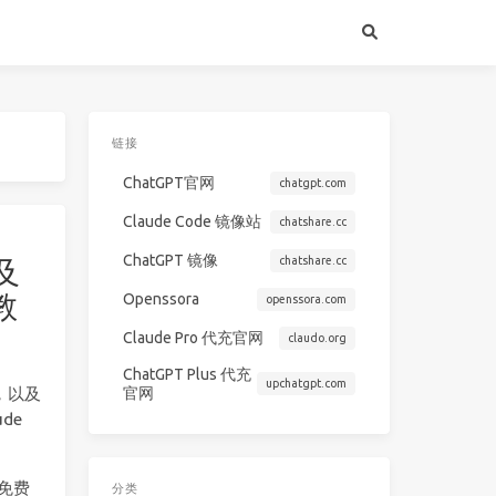
链接
ChatGPT官网
chatgpt.com
Claude Code 镜像站
chatshare.cc
ChatGPT 镜像
chatshare.cc
及
教
Openssora
openssora.com
Claude Pro 代充官网
claudo.org
ChatGPT Plus 代充
upchatgpt.com
官网
，以及
de
免费
分类