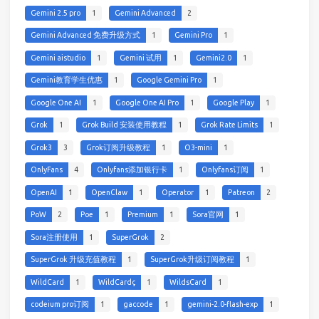
Gemini 2.5 pro
1
Gemini Advanced
2
Gemini Advanced 免费升级方式
1
Gemini Pro
1
Gemini aistudio
1
Gemini 试用
1
Gemini2.0
1
Gemini教育学生优惠
1
Google Gemini Pro
1
Google One AI
1
Google One AI Pro
1
Google Play
1
Grok
1
Grok Build 安装使用教程
1
Grok Rate Limits
1
Grok3
3
Grok订阅升级教程
1
O3-mini
1
OnlyFans
4
Onlyfans添加银行卡
1
Onlyfans订阅
1
OpenAI
1
OpenClaw
1
Operator
1
Patreon
2
PoW
2
Poe
1
Premium
1
Sora官网
1
Sora注册使用
1
SuperGrok
2
SuperGrok 升级充值教程
1
SuperGrok升级订阅教程
1
WildCard
1
WildCardç
1
WildsCard
1
codeium pro订阅
1
gaccode
1
gemini-2.0-flash-exp
1