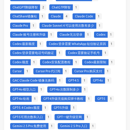
ChatGPT降级降智
2
ChatGTP降智
1
ChatShare镜像站
1
Claude
4
Claude Code
1
Claude Pro
1
Claude Sonnet 4 可以使用次数有多少
1
Claude 账号注册和升级
1
Claude无法登录
1
Codex
1
Codex 最新额度
1
Codex 登录需要 WhatsApp 短信验证原因
1
Codex 登录需要电话号码验证
1
Codex 需要验证手机号
1
Codex 额度
1
Codex安装配置教程
1
Codex最新限制
1
Cursor
1
Cursor Pro 代订阅
1
Cursor Pro 购买支付
1
GAC Claude Code 镜像兑换码
1
GPT-4.5
1
GPT-4o
1
GPT-4o 模型入口
1
GPT-4o 次数限制多少
1
GPT-4o 绘画
1
GPT-4升级充值购买绑卡教程
1
GPT-5
1
GPT-5.4 Codex 额度
1
GPT-5升级
1
GPT-5可用次数和入口
1
GPT一键升级官网
1
Gemini 2.5 Pro 免费使用
1
Gemini 2.5 Pro 入口
1