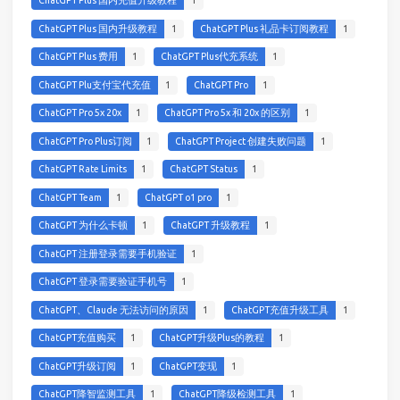
ChatGPT Plus 国内充值升级教程
1
ChatGPT Plus 国内升级教程
1
ChatGPT Plus 礼品卡订阅教程
1
ChatGPT Plus 费用
1
ChatGPT Plus代充系统
1
ChatGPT Plu支付宝代充值
1
ChatGPT Pro
1
ChatGPT Pro 5x 20x
1
ChatGPT Pro 5x 和 20x 的区别
1
ChatGPT Pro Plus订阅
1
ChatGPT Project 创建失败问题
1
ChatGPT Rate Limits
1
ChatGPT Status
1
ChatGPT Team
1
ChatGPT o1 pro
1
ChatGPT 为什么卡顿
1
ChatGPT 升级教程
1
ChatGPT 注册登录需要手机验证
1
ChatGPT 登录需要验证手机号
1
ChatGPT、Claude 无法访问的原因
1
ChatGPT充值升级工具
1
ChatGPT充值购买
1
ChatGPT升级Plus的教程
1
ChatGPT升级订阅
1
ChatGPT变现
1
ChatGPT降智监测工具
1
ChatGPT降级检测工具
1